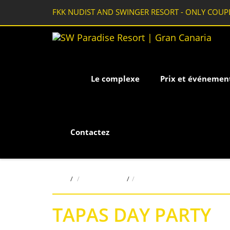
FKK NUDIST AND SWINGER RESORT - ONLY COUP
Le complexe
Prix et événemen
Contactez
Home
/
evenements
/
TAPAS DAY PARTY
TAPAS DAY PARTY