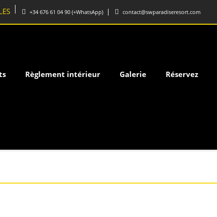
LES
+34 676 61 04 90 (+WhatsApp)
contact@swparadiseresort.com
ts
Règlement intérieur
Galerie
Réservez